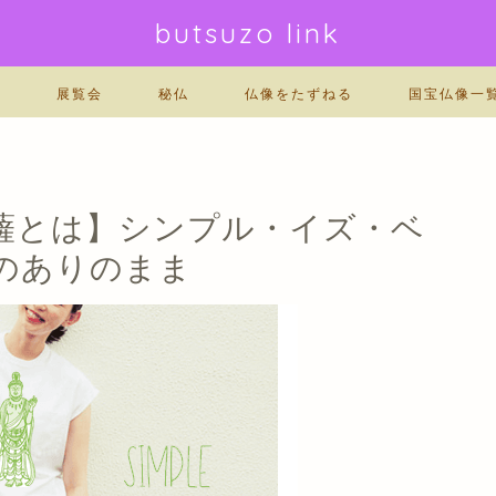
butsuzo link
門
展覧会
秘仏
仏像をたずねる
国宝仏像一
薩とは】シンプル・イズ・ベ
のありのまま