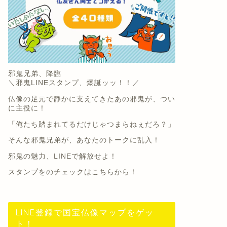
邪鬼兄弟、降臨
＼邪鬼LINEスタンプ、爆誕ッッ！！／
仏像の足元で静かに支えてきたあの邪鬼が、つい
に主役に！
「俺たち踏まれてるだけじゃつまらねぇだろ？」
そんな邪鬼兄弟が、あなたのトークに乱入！
邪鬼の魅力、LINEで解放せよ！
スタンプをのチェックは
こちらから
！
LINE登録で国宝仏像マップをゲッ
ト！