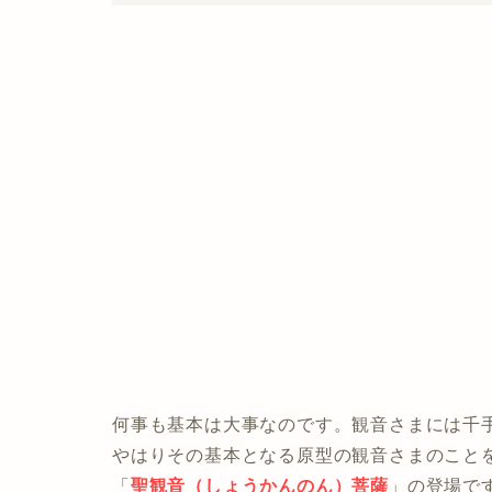
何事も基本は大事なのです。観音さまには千
やはりその基本となる原型の観音さまのこと
「
聖観音（しょうかんのん）菩薩
」の登場で