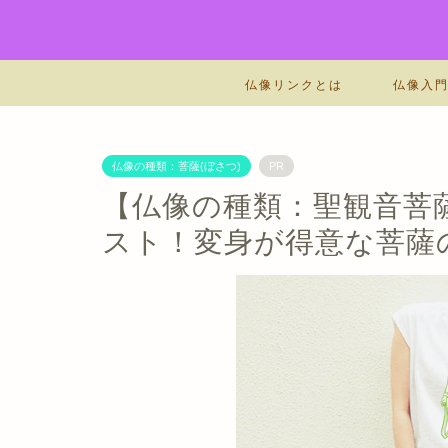
仏像リンクとは
仏像入
仏像の種類：菩薩(ぼさつ)
PR
【仏像の種類：聖観音菩
スト！変身が得意な菩薩