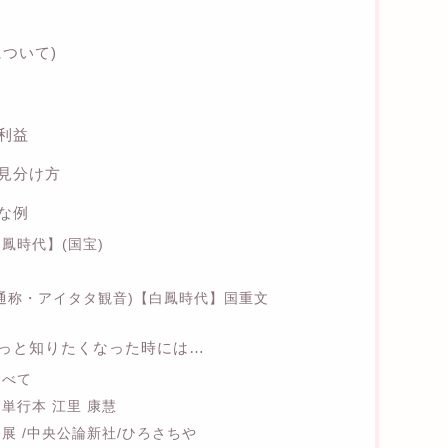
ついて)
利益
見分け方
な例
鳳時代】(国宝)
(通称・アイタタ観音)【白鳳時代】国重文
っと知りたくなった時には…
すべて
単行本 江里 康慧
展 /中央公論新社/ひろさちや