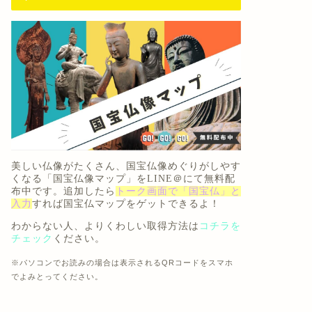
美しい仏像がたくさん
、国宝仏像めぐりがしやす
くなる「
国宝仏像マップ
」を
LINE＠にて無料配
布中
です。追加したら
トーク画面で「国宝仏」と
入力
すれば国宝仏マップをゲットできるよ！
わからない人、よりくわしい取得方法は
コチラを
チェック
ください。
※パソコンでお読みの場合は表示されるQRコードをスマホ
でよみとってください。