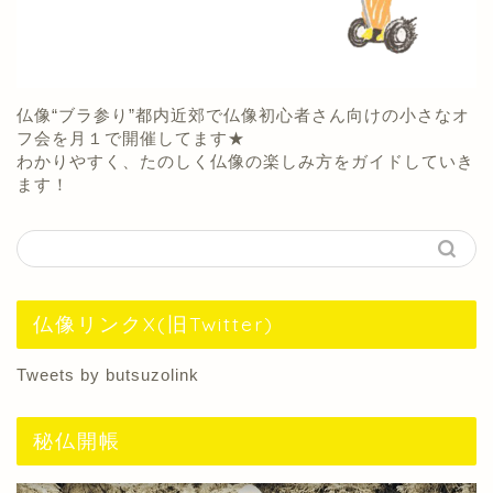
仏像“ブラ参り”都内近郊で仏像初心者さん向けの小さなオ
フ会を月１で開催してます★
わかりやすく、たのしく仏像の楽しみ方をガイドしていき
ます！
仏像リンクX(旧Twitter)
Tweets by butsuzolink
秘仏開帳