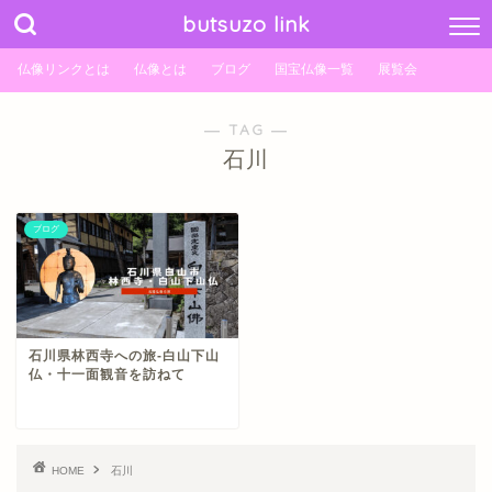
butsuzo link
仏像リンクとは
仏像とは
ブログ
国宝仏像一覧
展覧会
― TAG ―
石川
ブログ
石川県林西寺への旅-白山下山
仏・十一面観音を訪ねて
HOME
石川