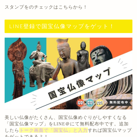
スタンプをのチェックは
こちらから
！
LINE登録で国宝仏像マップをゲット！
美しい仏像がたくさん
、国宝仏像めぐりがしやすくなる
「
国宝仏像マップ
」を
LINE＠にて無料配布中
です。追加
したら
トーク画面で「国宝仏」と入力
すれば国宝仏マップ
をゲットできるよ！