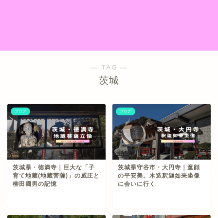
― TAG ―
茨城
ブログ
ブログ
茨城県・徳満寺｜巨大な「子
茨城県守谷市・大円寺｜童顔
育て地蔵(地蔵菩薩)」の威圧と
の平安美。木造釈迦如来坐像
柳田國男の記憶
に会いに行く