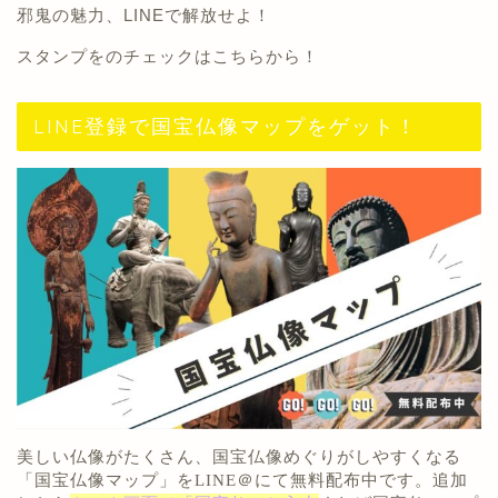
邪鬼の魅力、LINEで解放せよ！
スタンプをのチェックは
こちらから
！
LINE登録で国宝仏像マップをゲット！
美しい仏像がたくさん
、国宝仏像めぐりがしやすくなる
「
国宝仏像マップ
」を
LINE＠にて無料配布中
です。追加