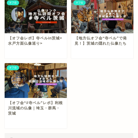
オフ会
オフ会
【オフ会レポ】寺ベルin茨城<
【地方仏オフ会“寺ベル”で発
水戸方面仏像巡り>
見！】茨城の隠れた仏像たち
オフ会
【オフ会“#寺ベル”レポ】利根
川流域の仏像｜埼玉・群馬・
茨城