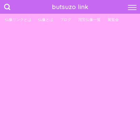
butsuzo link
仏像リンクとは
仏像とは
ブログ
国宝仏像一覧
展覧会