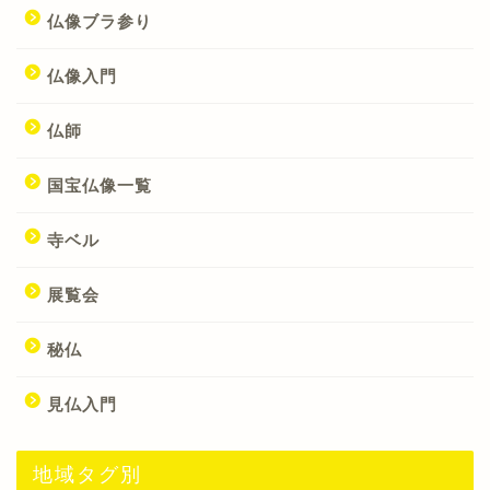
仏像ブラ参り
仏像入門
仏師
国宝仏像一覧
寺ベル
展覧会
秘仏
見仏入門
地域タグ別