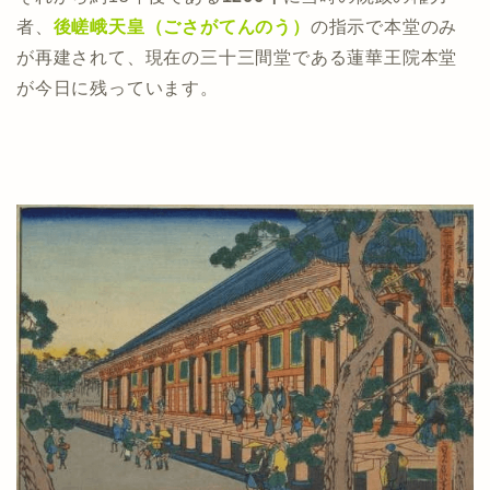
者、
後嵯峨天皇（ごさがてんのう）
の指示で本堂のみ
が再建されて、現在の三十三間堂である蓮華王院本堂
が今日に残っています。