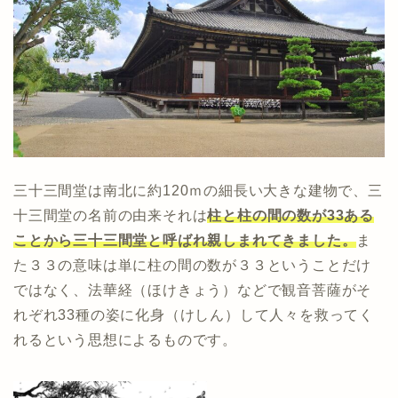
三十三間堂は南北に約120ｍの細長い大きな建物で、三
十三間堂の名前の由来それは
柱と柱の間の数が33ある
ことから三十三間堂と呼ばれ親しまれてきました。
ま
た３３の意味は単に柱の間の数が３３ということだけ
ではなく、法華経（ほけきょう）などで観音菩薩がそ
れぞれ33種の姿に化身（けしん）して人々を救ってく
れるという思想によるものです。