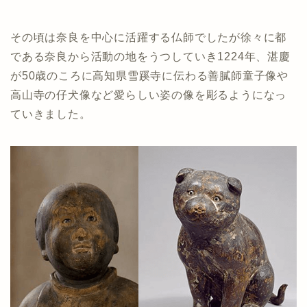
その頃は奈良を中心に活躍する仏師でしたが徐々に都
である奈良から活動の地をうつしていき1224年、湛慶
が50歳のころに高知県雪蹊寺に伝わる善膩師童子像や
高山寺の仔犬像など愛らしい姿の像を彫るようになっ
ていきました。