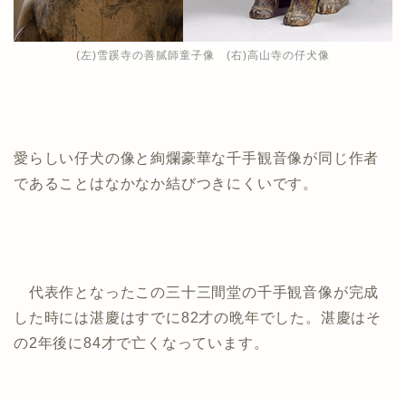
(左)雪蹊寺の善膩師童子像 (右)高山寺の仔犬像
愛らしい仔犬の像と絢爛豪華な千手観音像が同じ作者
であることはなかなか結びつきにくいです。
代表作となったこの三十三間堂の千手観音像が完成
した時には湛慶はすでに82才の晩年でした。湛慶はそ
の2年後に84才で亡くなっています。