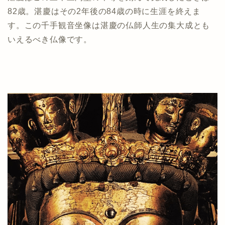
82歳。湛慶はその2年後の84歳の時に生涯を終えま
す。この千手観音坐像は湛慶の仏師人生の集大成とも
いえるべき仏像です。