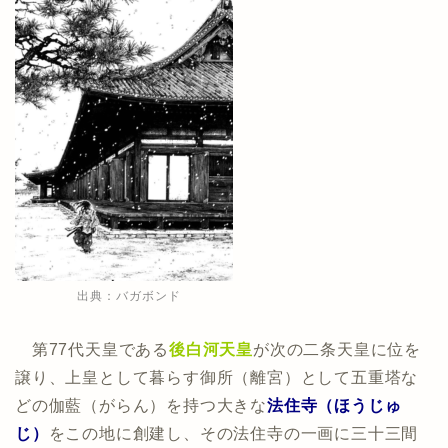
出典：バガボンド
第77代天皇である
後白河天皇
が次の二条天皇に位を
譲り、上皇として暮らす御所（離宮）として五重塔な
どの伽藍（がらん）を持つ大きな
法住寺（ほうじゅ
じ）
をこの地に創建し、その法住寺の一画に三十三間