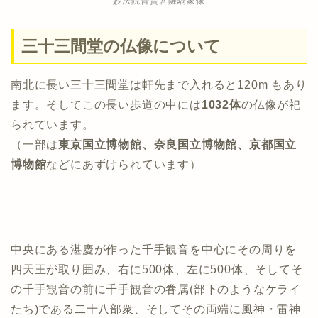
妙法院普賢菩薩騎象像
三十三間堂の仏像について
南北に長い三十三間堂は軒先まで入れると120m もあり
ます。そしてこの長い歩道の中には
1032体
の仏像が祀
られています。
（一部は
東京国立博物館、奈良国立博物館、京都国立
博物館
などにあずけられています）
中央にある湛慶が作った千手観音を中心にその周りを
四天王が取り囲み、右に500体、左に500体、そしてそ
の千手観音の前に千手観音の眷属(部下のようなケライ
たち)である二十八部衆、そしてその両端に風神・雷神