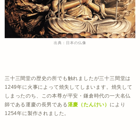
出典：日本の仏像
三十三間堂の歴史の所でも触れましたが三十三間堂は
1249年に火事によって焼失してしまいます。焼失して
しまったのち、この本尊が平安・鎌倉時代の一大名仏
師である運慶の長男である
湛慶（たんけい）
により
1254年に製作されました。