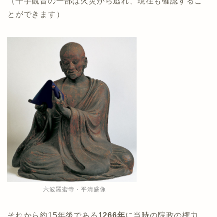
（千手観音の一部は火災から逃れ、現在も確認するこ
とができます）
六波羅蜜寺・平清盛像
それから約15年後である
1266年
に当時の院政の権力