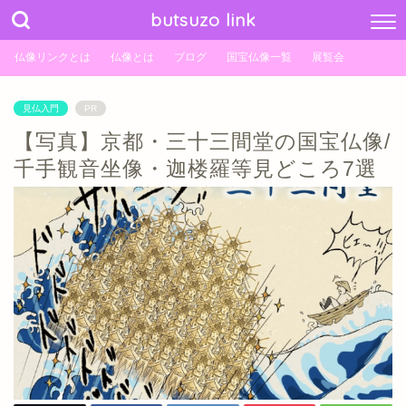
butsuzo link
仏像リンクとは
仏像とは
ブログ
国宝仏像一覧
展覧会
見仏入門
PR
【写真】京都・三十三間堂の国宝仏像/
千手観音坐像・迦楼羅等見どころ7選