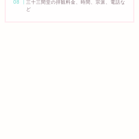
三十三間堂の拝観料金、時間、宗派、電話な
ど