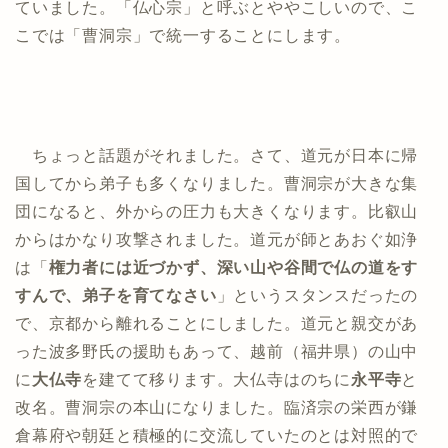
ていました。「仏心宗」と呼ぶとややこしいので、こ
こでは「曹洞宗」で統一することにします。
ちょっと話題がそれました。さて、道元が日本に帰
国してから弟子も多くなりました。曹洞宗が大きな集
団になると、外からの圧力も大きくなります。比叡山
からはかなり攻撃されました。道元が師とあおぐ如浄
は「
権力者には近づかず、深い山や谷間で仏の道をす
すんで、弟子を育てなさい
」というスタンスだったの
で、京都から離れることにしました。道元と親交があ
った波多野氏の援助もあって、越前（福井県）の山中
に
大仏寺
を建てて移ります。大仏寺はのちに
永平寺
と
改名。曹洞宗の本山になりました。臨済宗の栄西が鎌
倉幕府や朝廷と積極的に交流していたのとは対照的で