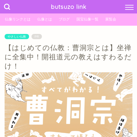
butsuzo link
仏像リンクとは
仏像とは
ブログ
国宝仏像一覧
展覧会
やさしい仏教
PR
【はじめての仏教：曹洞宗とは】坐禅
に全集中！開祖道元の教えはすわるだ
け！