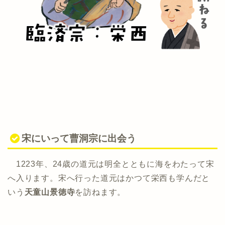
宋にいって曹洞宗に出会う
1223年、24歳の道元は明全とともに海をわたって宋
へ入ります。宋へ行った道元はかつて栄西も学んだと
いう
天童山景徳寺
を訪ねます。