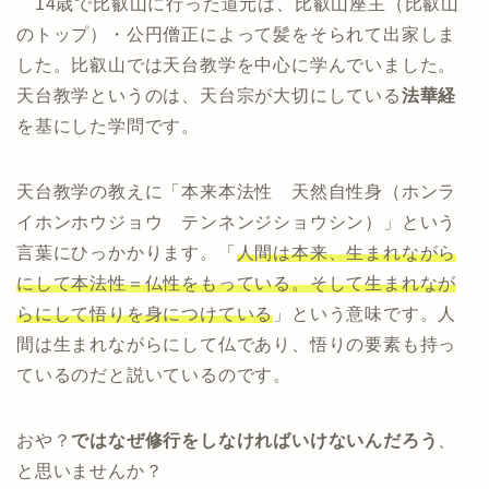
14歳で比叡山に行った道元は、比叡山座主（比叡山
のトップ）・公円僧正によって髪をそられて出家しま
した。比叡山では天台教学を中心に学んでいました。
天台教学というのは、天台宗が大切にしている
法華経
を基にした学問です。
天台教学の教えに「本来本法性 天然自性身（ホンラ
イホンホウジョウ テンネンジショウシン）」という
言葉にひっかかります。「
人間は本来、生まれながら
にして本法性＝仏性をもっている。そして生まれなが
らにして悟りを身につけている
」という意味です。人
間は生まれながらにして仏であり、悟りの要素も持っ
ているのだと説いているのです。
おや？
ではなぜ修行をしなければいけないんだろう
、
と思いませんか？