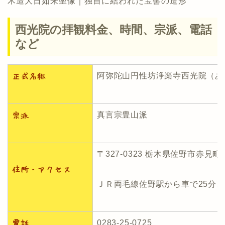
木造大日如来坐像｜独自に結われた宝髻の造形
西光院の拝観料金、時間、宗派、電話
など
阿弥陀山円性坊浄楽寺西光院（あ
正式名称
真言宗豊山派
宗派
〒327-0323 栃木県佐野市赤見町1
住所・アクセス
ＪＲ両毛線佐野駅から車で25分、
0283-25-0725
電話