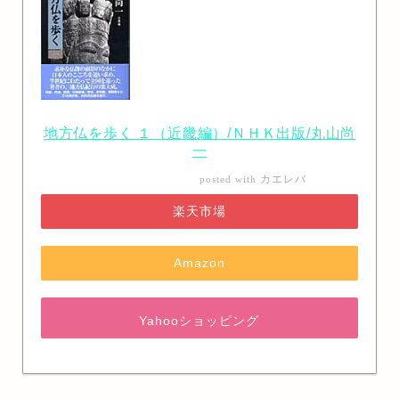
地方仏を歩く １（近畿編）/ＮＨＫ出版/丸山尚
一
カエレバ
posted with
楽天市場
Amazon
Yahooショッピング