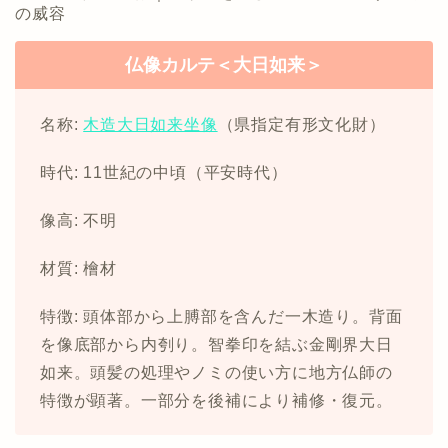
の威容
仏像カルテ＜大日如来＞
名称:
木造大日如来坐像
（県指定有形文化財）
時代: 11世紀の中頃（平安時代）
像高: 不明
材質: 檜材
特徴: 頭体部から上膊部を含んだ一木造り。背面
を像底部から内刳り。智拳印を結ぶ金剛界大日
如来。頭髪の処理やノミの使い方に地方仏師の
特徴が顕著。一部分を後補により補修・復元。