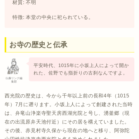
材質: 不明
特徴: 本堂の中央に祀られている。
お寺の歴史と伝承
平安時代、1015年に小坂上人によって開か
れた、佐野でも指折りの古刹なんですよ。
仏像リンク編
集部
西光院の歴史は、今から千年以上前の長和4年（1015
年）7月に遡ります。小坂上人によって創建された当時
は、弁竜山浄楽寺聖天房西湖光院と号し、湧釜郷（現
在の出流原弁天池付近）にその居を構えていました。
その後、赤見村寺久保から現在の地へと移り、阿弥陀