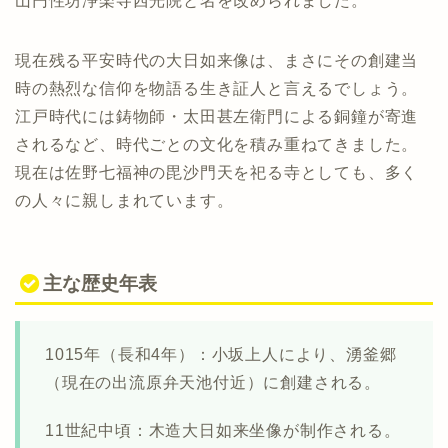
山円性坊浄楽寺西光院と名を改められました。
現在残る平安時代の大日如来像は、まさにその創建当
時の熱烈な信仰を物語る生き証人と言えるでしょう。
江戸時代には鋳物師・太田甚左衛門による銅鐘が寄進
されるなど、時代ごとの文化を積み重ねてきました。
現在は佐野七福神の毘沙門天を祀る寺としても、多く
の人々に親しまれています。
主な歴史年表
1015年（長和4年）：小坂上人により、湧釜郷
（現在の出流原弁天池付近）に創建される。
11世紀中頃：木造大日如来坐像が制作される。