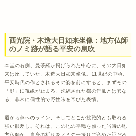
西光院・木造大日如来坐像：地方仏師
のノミ跡が語る平安の息吹
本堂の右側、曼荼羅が掲げられた中心に、その大日如
来は座していた。木造大日如来坐像。11世紀の中頃、
平安時代の作とされるその姿を前にすると、まずその
「顔」に視線が止まる。洗練された都の作風とは異な
る、非常に個性的で野性味を帯びた表情。
眉から鼻へのライン、そしてどこか挑戦的とも取れる
強い眼差し。それは、この地の平穏を願った当時の地
方仏師が、自身の祈りをノミの一振りに込めた証だろ