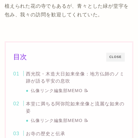
植えられた花の寺でもあるが、青々とした緑が堂宇を
包み、我々の訪問を歓迎してくれていた。
目次
CLOSE
西光院・木造大日如来坐像：地方仏師のノミ
跡が語る平安の息吹
仏像リンク編集部MEMO 📝
本堂に満ちる阿弥陀如来坐像と流麗な如来の
姿
仏像リンク編集部MEMO 📝
お寺の歴史と伝承