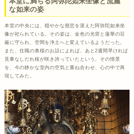
本堂に満ちる阿弥陀如来坐像と流麗
な如来の姿
本堂の中央には、穏やかな慈悲を湛えた阿弥陀如来坐
像が祀られている。その姿は、金色の光背と蓮華の荘
厳に守られ、空間を浄土へと変えているようだった。
また、住職の奥様のお話によれば、あと2週間早ければ
見事なしだれ桜が咲き誇っていたという。その情景
を、今の静かな堂内の空気と重ね合わせ、心の中で再
現してみた。