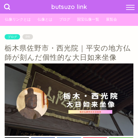
butsuzo link
仏像リンクとは
仏像とは
ブログ
国宝仏像一覧
展覧会
ブログ
PR
栃木県佐野市・西光院｜平安の地方仏
師が刻んだ個性的な大日如来坐像