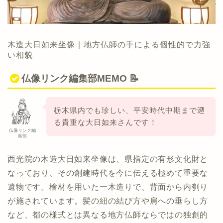
木造大日如来坐像｜地方仏師の手による個性的で力強
い相貌
仏像リンク編集部MEMO 📝
栃木県内でも珍しい、平安時代中期まで遡
る貴重な大日如来さんです！
仏像リンク編
集部
西光院の木造大日如来坐像は、県指定の有形文化財と
なっており、その創建時代を今に伝える極めて重要な
遺物です。檜材を用いた一木造りで、背面から内刳り
が施されています。髪の紐の結び方や肩への垂らし方
など、都の様式とは異なる地方仏師ならではの独創的