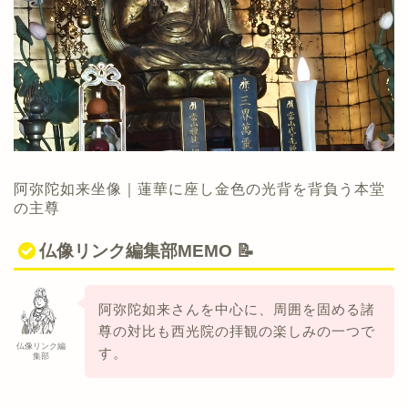
阿弥陀如来坐像｜蓮華に座し金色の光背を背負う本堂
の主尊
仏像リンク編集部MEMO 📝
阿弥陀如来さんを中心に、周囲を固める諸
尊の対比も西光院の拝観の楽しみの一つで
仏像リンク編
す。
集部