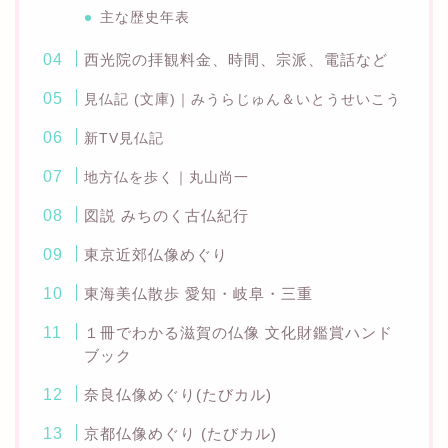
主な歴史年表
西光院の拝観料金、時間、宗派、電話など
見仏記 (文庫)｜みうらじゅん＆いとうせいこう
新TV見仏記
地方仏を歩く｜丸山尚一
図説 みちのく古仏紀行
東京近郊仏像めぐり
東海美仏散歩 愛知・岐阜・三重
１冊でわかる滋賀の仏像 文化財鑑賞ハンド
ブック
奈良仏像めぐり(たびカル)
京都仏像めぐり (たびカル)