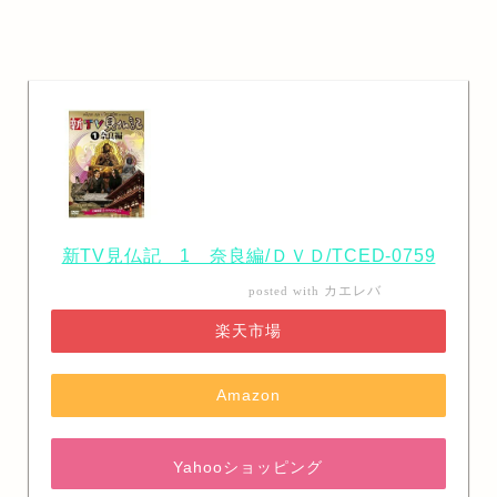
新TV見仏記 1 奈良編/ＤＶＤ/TCED-0759
カエレバ
posted with
楽天市場
Amazon
Yahooショッピング