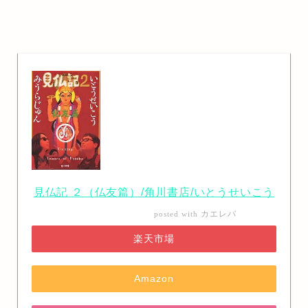
見仏記 ２（仏友篇）/角川書店/いとうせいこう
カエレバ
posted with
楽天市場
Amazon