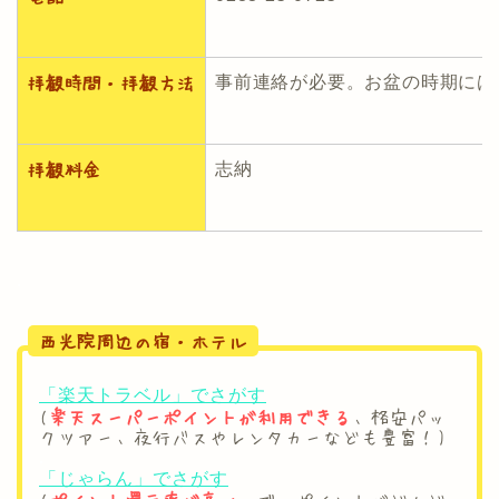
事前連絡が必要。お盆の時期には
拝観時間・拝観方法
志納
拝観料金
.
西光院周辺の宿・ホテル
「楽天トラベル」でさがす
(
楽天スーパーポイントが利用できる
、格安パッ
クツアー、夜行バスやレンタカーなども豊富！)
.
「じゃらん」でさがす