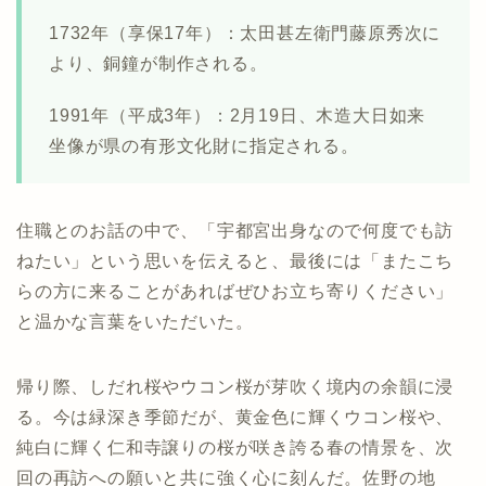
1732年（享保17年）：太田甚左衛門藤原秀次に
より、銅鐘が制作される。
1991年（平成3年）：2月19日、木造大日如来
坐像が県の有形文化財に指定される。
住職とのお話の中で、「宇都宮出身なので何度でも訪
ねたい」という思いを伝えると、最後には「またこち
らの方に来ることがあればぜひお立ち寄りください」
と温かな言葉をいただいた。
帰り際、しだれ桜やウコン桜が芽吹く境内の余韻に浸
る。今は緑深き季節だが、黄金色に輝くウコン桜や、
純白に輝く仁和寺譲りの桜が咲き誇る春の情景を、次
回の再訪への願いと共に強く心に刻んだ。佐野の地