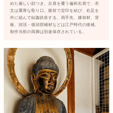
めた厳しい顔つき。左肩を覆う偏袒右肩で、衣
文は重厚な彫り口。腹前で定印を結び、右足を
外に組んで結跏趺坐する。両手先、膝前材、背
板、頭頂・後頭部補材などは江戸時代の後補。
制作当初の両脚は別途保存されている。