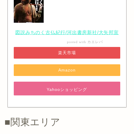
図説みちのく古仏紀行/河出書房新社/大矢邦宣
カエレバ
posted with
楽天市場
Amazon
Yahooショッピング
■関東エリア