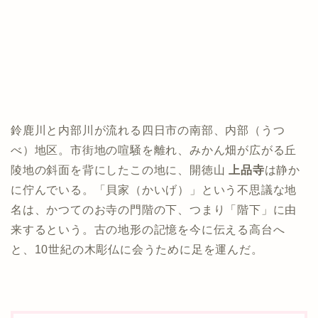
鈴鹿川と内部川が流れる四日市の南部、内部（うつ
べ）地区。市街地の喧騒を離れ、みかん畑が広がる丘
陵地の斜面を背にしたこの地に、開徳山
上品寺
は静か
に佇んでいる。「貝家（かいげ）」という不思議な地
名は、かつてのお寺の門階の下、つまり「階下」に由
来するという。古の地形の記憶を今に伝える高台へ
と、10世紀の木彫仏に会うために足を運んだ。