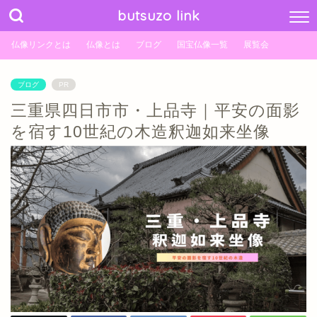
butsuzo link
仏像リンクとは
仏像とは
ブログ
国宝仏像一覧
展覧会
ブログ
PR
三重県四日市市・上品寺｜平安の面影
を宿す10世紀の木造釈迦如来坐像