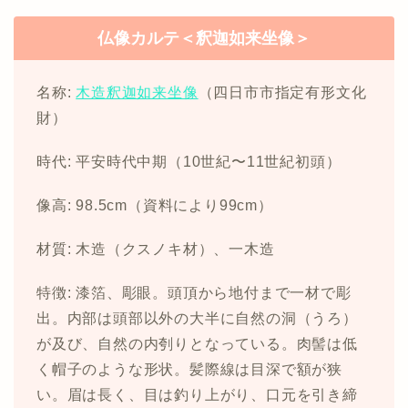
仏像カルテ＜釈迦如来坐像＞
名称:
木造釈迦如来坐像
（四日市市指定有形文化
財）
時代: 平安時代中期（10世紀〜11世紀初頭）
像高: 98.5cm（資料により99cm）
材質: 木造（クスノキ材）、一木造
特徴: 漆箔、彫眼。頭頂から地付まで一材で彫
出。内部は頭部以外の大半に自然の洞（うろ）
が及び、自然の内刳りとなっている。肉髻は低
く帽子のような形状。髪際線は目深で額が狭
い。眉は長く、目は釣り上がり、口元を引き締