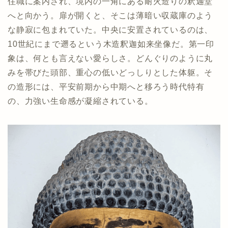
住職に案内され、境内の一角にある耐火造りの釈迦堂
へと向かう。扉が開くと、そこは薄暗い収蔵庫のよう
な静寂に包まれていた。中央に安置されているのは、
10世紀にまで遡るという木造釈迦如来坐像だ。第一印
象は、何とも言えない愛らしさ。どんぐりのように丸
みを帯びた頭部、重心の低いどっしりとした体躯。そ
の造形には、平安前期から中期へと移ろう時代特有
の、力強い生命感が凝縮されている。