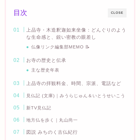
目次
CLOSE
上品寺・木造釈迦如来坐像：どんぐりのよう
な生命感と、鋭い密教の眼差し
仏像リンク編集部MEMO 📝
お寺の歴史と伝承
主な歴史年表
上品寺の拝観料金、時間、宗派、電話など
見仏記 (文庫)｜みうらじゅん＆いとうせいこう
新TV見仏記
地方仏を歩く｜丸山尚一
図説 みちのく古仏紀行