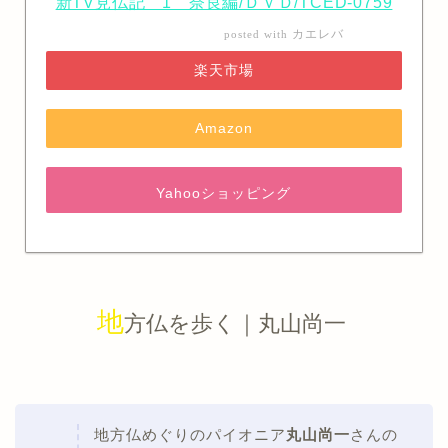
新TV見仏記 1 奈良編/ＤＶＤ/TCED-0759
カエレバ
posted with
楽天市場
Amazon
Yahooショッピング
地
方仏を歩く｜丸山尚一
地方仏めぐりのパイオニア
丸山尚一
さんの