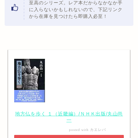
至高のシリーズ。レア本だからなかなか手
に入らないかもしれないので、下記リンク
から在庫を見つけたら即購入必至！
地方仏を歩く １（近畿編）/ＮＨＫ出版/丸山尚
一
カエレバ
posted with