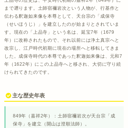
上品寺の歴史は、平安時代初期の嘉祥2年（849年）に
まで遡ります。土師宿禰岩次という人物が、行基作と
伝わる釈迦如来像を本尊として、天台宗の「成保寺
（せいほうじ）」を建立したのが始まりとされていま
す。現在の「上品寺」という名は、延宝7年（1679
年）に改称されたもので、それ以前には浄土真宗へと
改宗し、江戸時代初期に現在の場所へと移転してきま
した。成保寺時代の本尊であった釈迦如来像は、元和7
年（1622年）にこの上品寺へと移され、大切に守り続
けられてきたのです。
主な歴史年表
849年（嘉祥2年）：土師宿禰岩次が天台宗「成
保寺」を建立（開山は澄順法師）。