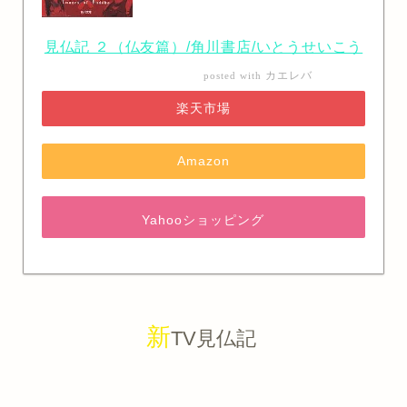
見仏記 ２（仏友篇）/角川書店/いとうせいこう
カエレバ
posted with
楽天市場
Amazon
Yahooショッピング
新
TV見仏記