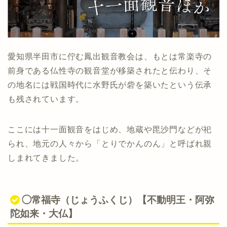
愛知県半田市に佇む鳳出観音教会は、もとは常楽寺の
前身である仏性寺の観音堂が移築されたと伝わり、そ
の地名には戦国時代に水野氏が砦を築いたという伝承
も残されています。
ここには十一面観音をはじめ、地蔵や毘沙門などが祀
られ、地元の人々から「とりでかんのん」と呼ばれ親
しまれてきました。
◯常福寺（じょうふくじ）【不動明王・阿弥
陀如来・大仏】