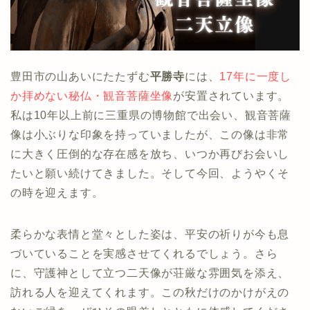
豊田市の山あいにたたずむ
平勝寺
には、
17年に一度し
か拝めない秘仏・観音菩薩坐像
が安置されています。
私は10年以上前に三重県の博物館で出会い、観音菩薩
像は小ぶりな印象を持っていましたが、この像は非常
に大きく圧倒的な存在感を放ち、いつか再びお会いし
たいと願い続けてきました。そして今回、ようやくそ
の時を迎えます。
柔らかな表情と堂々とした姿は、平安の祈りが今も息
づいていることを実感させてくれるでしょう。さら
に、守護神として立つ二天像が荘厳な雰囲気を添え、
訪れる人を迎えてくれます。この秋だけのかけがえの