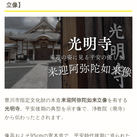
立像】
豊川市指定文化財の木造
来迎阿弥陀如来立像
を有する
光明寺
。平安後期の典型を示す像で、浄教院（廃寺）
から伝わったとされます。
像高およそ95cmの寄木造で、平安時代後期に造られた