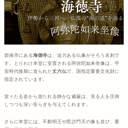
碧南市にある
海徳寺
は、迫力ある仏像がそろう名刹で
す。とりわけ本堂に安置される阿弥陀如来坐像は、平
安時代後期に造られた
丈六仏
で、国指定重要文化財に
指定されています。
堂々たる姿から放たれる静かな威厳は、見る人を圧倒
しつつも深い安らぎを与えてくれます。
さらに本堂には、不動明王や毘沙門天の像も並び、重