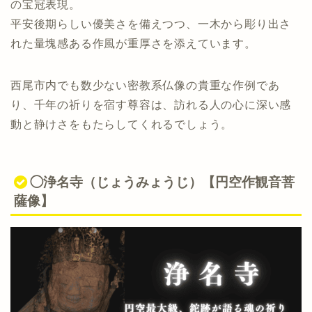
の宝冠表現。
平安後期らしい優美さを備えつつ、一木から彫り出さ
れた量塊感ある作風が重厚さを添えています。
西尾市内でも数少ない密教系仏像の貴重な作例であ
り、千年の祈りを宿す尊容は、訪れる人の心に深い感
動と静けさをもたらしてくれるでしょう。
◯浄名寺（じょうみょうじ）【円空作観音菩
薩像】