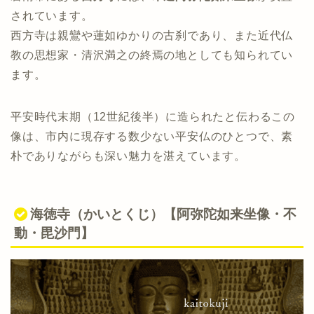
されています。
西方寺は親鸞や蓮如ゆかりの古刹であり、また近代仏
教の思想家・清沢満之の終焉の地としても知られてい
ます。
平安時代末期（12世紀後半）に造られたと伝わるこの
像は、市内に現存する数少ない平安仏のひとつで、素
朴でありながらも深い魅力を湛えています。
海徳寺（かいとくじ）【阿弥陀如来坐像・不
動・毘沙門】