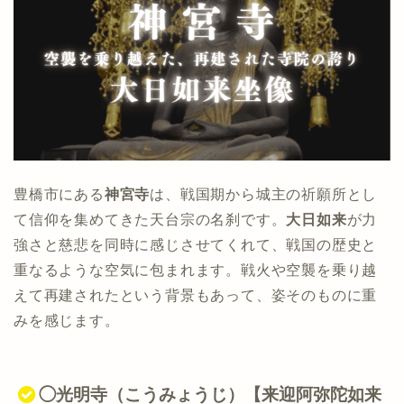
豊橋市にある
神宮寺
は、戦国期から城主の祈願所とし
て信仰を集めてきた天台宗の名刹です。
大日如来
が力
強さと慈悲を同時に感じさせてくれて、戦国の歴史と
重なるような空気に包まれます。戦火や空襲を乗り越
えて再建されたという背景もあって、姿そのものに重
みを感じます。
◯光明寺（こうみょうじ）【来迎阿弥陀如来