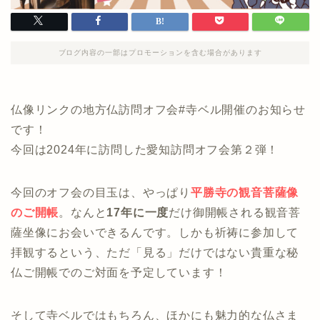
ブログ内容の一部はプロモーションを含む場合があります
仏像リンクの地方仏訪問オフ会#寺ベル開催のお知らせ
です！
今回は2024年に訪問した愛知訪問オフ会第２弾！
今回のオフ会の目玉は、やっぱり
平勝寺の観音菩薩像
のご開帳
。なんと
17年に一度
だけ御開帳される観音菩
薩坐像にお会いできるんです。しかも祈祷に参加して
拝観するという、ただ「見る」だけではない貴重な秘
仏ご開帳でのご対面を予定しています！
そして寺ベルではもちろん、ほかにも魅力的な仏さま