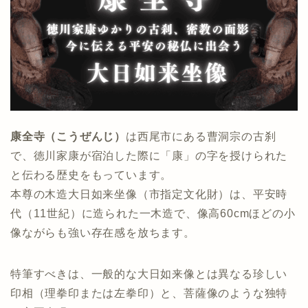
康全寺（こうぜんじ）
は西尾市にある曹洞宗の古刹
で、徳川家康が宿泊した際に「康」の字を授けられた
と伝わる歴史をもっています。
本尊の木造大日如来坐像（市指定文化財）は、平安時
代（11世紀）に造られた一木造で、像高60cmほどの小
像ながらも強い存在感を放ちます。
特筆すべきは、一般的な大日如来像とは異なる珍しい
印相（理拳印または左拳印）と、菩薩像のような独特