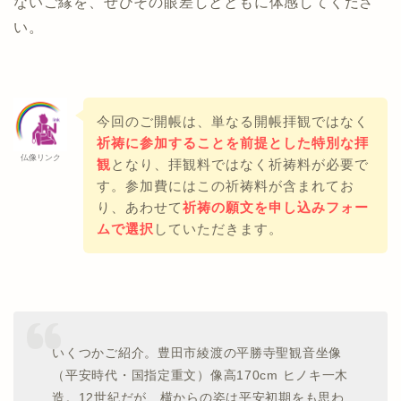
ないご縁を、ぜひその眼差しとともに体感してくださ
い。
今回のご開帳は、単なる開帳拝観ではなく
祈祷に参加することを前提とした特別な拝
仏像リンク
観
となり、拝観料ではなく祈祷料が必要で
す。参加費にはこの祈祷料が含まれてお
り、あわせて
祈祷の願文を申し込みフォー
ムで選択
していただきます。
いくつかご紹介。豊田市綾渡の平勝寺聖観音坐像
（平安時代・国指定重文）像高170cm ヒノキ一木
造。12世紀だが、横からの姿は平安初期をも思わ