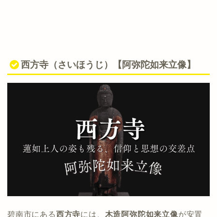
西方寺（さいほうじ）【阿弥陀如来立像】
碧南市にある
西方寺
には、
木造阿弥陀如来立像
が安置