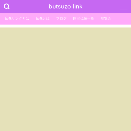
butsuzo link
仏像リンクとは
仏像とは
ブログ
国宝仏像一覧
展覧会