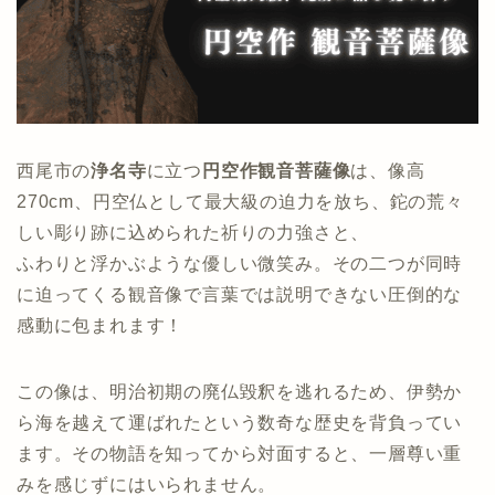
西尾市の
浄名寺
に立つ
円空作観音菩薩像
は、像高
270cm、円空仏として最大級の迫力を放ち、鉈の荒々
しい彫り跡に込められた祈りの力強さと、
ふわりと浮かぶような優しい微笑み。その二つが同時
に迫ってくる観音像で言葉では説明できない圧倒的な
感動に包まれます！
この像は、明治初期の廃仏毀釈を逃れるため、伊勢か
ら海を越えて運ばれたという数奇な歴史を背負ってい
ます。その物語を知ってから対面すると、一層尊い重
みを感じずにはいられません。