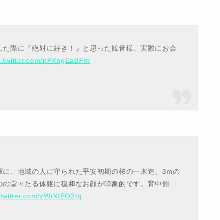
した際に『絶対に好き！』と思った観音様。実際にお会
c.twitter.com/pPKngEaBFm
庫に、地域の人に守られた平安初期の桜の一木造、3mの
のの堂々たる体躯に穏和なお顔が印象的です。背中側
.twitter.com/zWrXIEO2tq