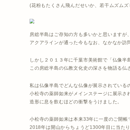
(花粉もたくさん飛んだせいか、若干ムズムズ
房総半島はご存知の方も多いかと思いますが
アクアラインが通った今もなお、なかなか訪
しかし２０１３年に千葉市美術館で「仏像半
この房総半島の仏教文化史の深さを物語る仏
私は仏像半島でどんな仏像が展示されている
小松寺の薬師如来がメインステージに展示さ
造形に息を飲むほどの衝撃をうけました。
小松寺の薬師如来は本来33年に一度のご開帳
2018年は開山からちょうど1300年目に当