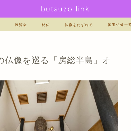
butsuzo link
門
展覧会
秘仏
仏像をたずねる
国宝仏像一
の仏像を巡る「房総半島」オ