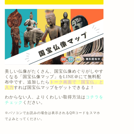
美しい仏像がたくさん
、国宝仏像めぐりがしやす
くなる「
国宝仏像マップ
」を
LINE＠にて無料配
布中
です。追加したら
トーク画面で「国宝仏」と
入力
すれば国宝仏マップをゲットできるよ！
わからない人、よりくわしい取得方法は
コチラを
チェック
ください。
※パソコンでお読みの場合は表示されるQRコードをスマホ
でよみとってください。