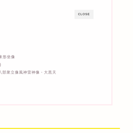
CLOSE
如来形坐像
)
八部衆立像風神雷神像・大黒天