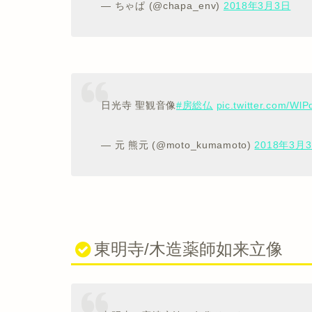
— ちゃぱ (@chapa_env)
2018年3月3日
日光寺 聖観音像
#房総仏
pic.twitter.com/Wl
— 元 熊元 (@moto_kumamoto)
2018年3月
東明寺/木造薬師如来立像