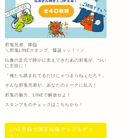
邪鬼兄弟、降臨
＼邪鬼LINEスタンプ、爆誕ッッ！！／
仏像の足元で静かに支えてきたあの邪鬼が、つい
に主役に！
「俺たち踏まれてるだけじゃつまらねぇだろ？」
そんな邪鬼兄弟が、あなたのトークに乱入！
邪鬼の魅力、LINEで解放せよ！
スタンプをのチェックは
こちらから
！
LINE登録で国宝仏像マップをゲッ
ト！