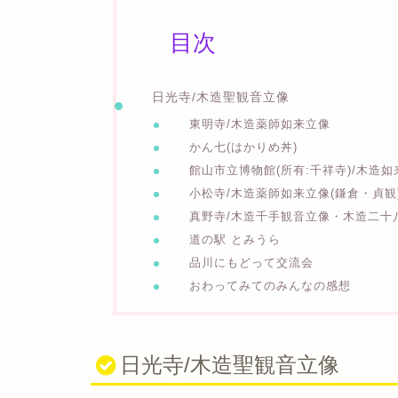
目次
日光寺/木造聖観音立像
東明寺/木造薬師如来立像
かん七(はかりめ丼)
館山市立博物館(所有:千祥寺)/木造
小松寺/木造薬師如来立像(鎌倉・貞観
真野寺/木造千手観音立像・木造二十
道の駅 とみうら
品川にもどって交流会
おわってみてのみんなの感想
日光寺/木造聖観音立像