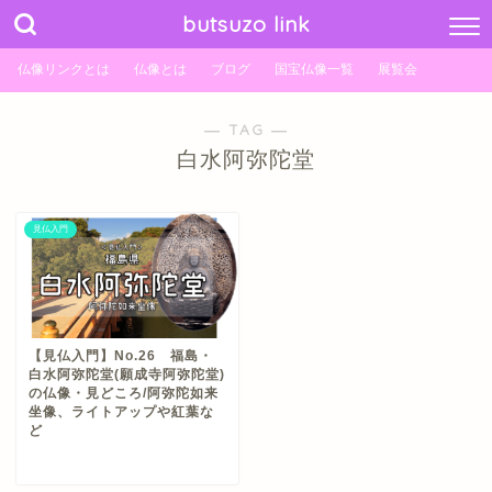
butsuzo link
仏像リンクとは
仏像とは
ブログ
国宝仏像一覧
展覧会
― TAG ―
白水阿弥陀堂
見仏入門
【見仏入門】No.26 福島・
白水阿弥陀堂(願成寺阿弥陀堂)
の仏像・見どころ/阿弥陀如来
坐像、ライトアップや紅葉な
ど