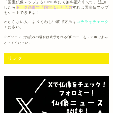
「
国宝仏像マップ
」を
LINE＠にて無料配布中
です。追加
したら
トーク画面で「国宝仏」と入力
すれば国宝仏マップ
をゲットできるよ！
わからない人、よりくわしい取得方法は
コチラをチェック
ください。
※パソコンでお読みの場合は表示されるQRコードをスマホでよみ
とってください。
リンク